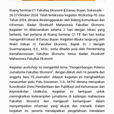
Ruang Seminar C1 Fakultas Ekonomi & Danau Buyan, Sukasada –
26-27 Oktober 2024. Telah terlaksana kegiatan Workshop FE-Jour
Tahun 2024, dimana diselenggarakan oleh Bidang Komunikasi dan
Informasi, Badan Eksekutif Mahasiswa Fakultas Ekonomi.
Kegiatan ini dilaksanakan selama 2 hari dengan lokasi yang
berbeda, hari pertama di Ruang Seminar C1 FE dan hari kedua
mengambil lokasi di Danau Buyan. Kegiatan dibuka langsung oleh
Wakil Dekan III Fakultas Ekonomi, Bapak Dr. I Nengah
Suarmanayasa, S.E., M.Si., serta dihadiri pula oleh Pembimbing
Kemahasiswaan Fakultas Ekonomi; Ketua Badan Eksekutif
Mahasiswa Fakultas Ekonomi.
Kegiatan workshop ini mengambil tema “Pengembangan Potensi
Jurnalisme Fakultas Ekonomi”, dengan diikuti oleh 16 peserta dari
anggota baru FE-Journalist. Adapun kegiatan ini menghadirkan
narasumber yaitu Putu Sosiawan, S.S., M.Pd. dimana merupakan
Koordinator Divisi Pemberitaan dan Publikasi Unit Kehumasan dan
Keprotokolan Undiksha. Kegiatan ini bertujuan untuk
meningkatkan keterampilan jurnalisme di kalangan mahasiswa
Fakultas Ekonomi dan mengasah kemampuan dalam
menyampaikan informasi yang akurat dan menarik. Dalam
kegiatan ini, peserta mendapatkan pengetahuan mendalam